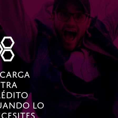
ecarga
xtra
rédito
uando Lo
cesites