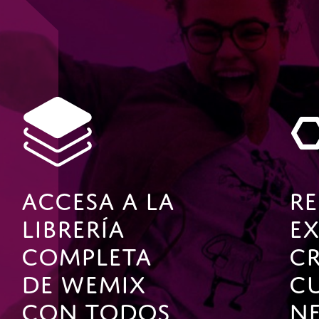
Accesa A La
R
Librería
E
Completa
C
De Wemix
C
Con Todos
Ne