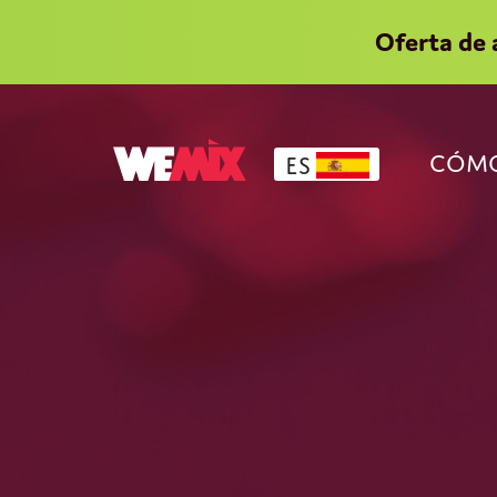
Oferta de 
CÓMO
ES