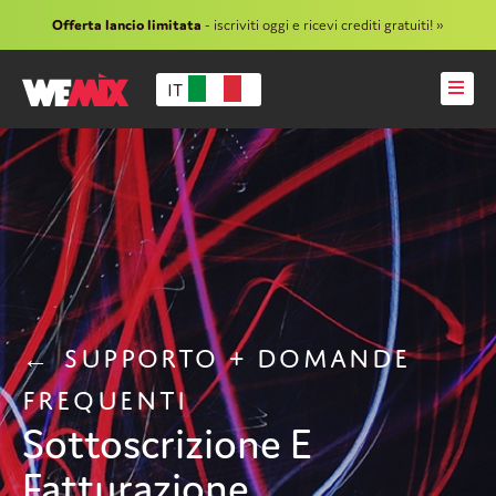
Offerta lancio limitata
- iscriviti oggi e ricevi crediti gratuiti! »
IT
SUPPORTO + DOMANDE
FREQUENTI
Sottoscrizione E
Fatturazione